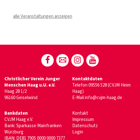
alle Veranstaltungen anzeigen
Christlicher Verein Junger
Kontaktdaten
Menschen Haag u.U. e.V.
Telefon
09556 528
(CVJM Heim
Haag 28 1/2
Haag)
96160 Geiselwind
E-Mail
info@cvjm-haag.de
Bankdaten
Kontakt
CVJM Haag e.V.
Impressum
Bank: Sparkasse Mainfranken
Datenschutz
Würzburg
Login
IBAN: DE81 7905 0000 0000 7377