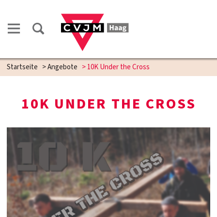
Startseite
>
Angebote
>
10K Under the Cross
10K UNDER THE CROSS