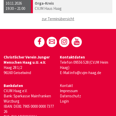
10.11.2026
Orga-Kreis
19:30 – 21:00
CVJM Haus Haag
zur Terminübersicht
Christlicher Verein Junger
Kontaktdaten
Menschen Haag u.U. e.V.
Telefon
09556 528
(CVJM Heim
Haag 28 1/2
Haag)
96160 Geiselwind
E-Mail
info@cvjm-haag.de
Bankdaten
Kontakt
CVJM Haag e.V.
Impressum
Bank: Sparkasse Mainfranken
Datenschutz
Würzburg
Login
IBAN: DE81 7905 0000 0000 7377
26